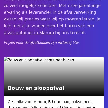
zo veel mogelijk scheiden. Met onze jarenlange
ervaring als leverancier in de afvalverwerking
weten wij precies waar wij op moeten letten. Je
kan met al je vragen over het huren van een
afvalcontainer in Marum
bij ons terecht.
Prijzen voor de afzetbakken zijn inclusief btw.
Bouw en sloopafval
Geschikt voor A-hout, B-hout, bad, bakstenen,
dakpannen, folie, gibo (max 15%), gips/gasbeton