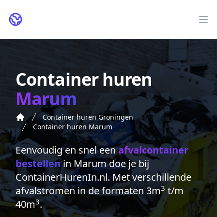
ContainerHurenIn.nl
Op
Container huren
Marum
Container huren Groningen
Container huren Marum
Eenvoudig en snel een
afvalcontainer
bestellen
in Marum doe je bij
ContainerHurenIn.nl. Met verschillende
3
afvalstromen in de formaten 3m
t/m
3
40m
.