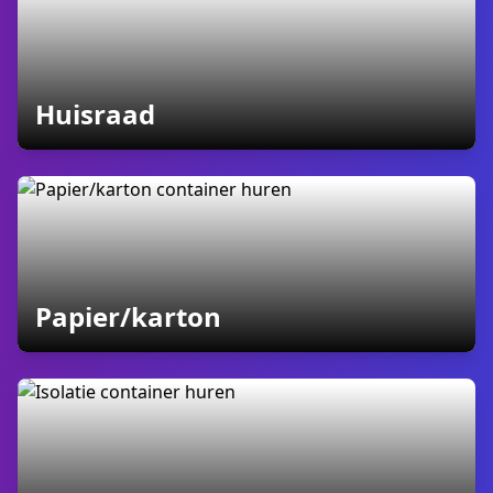
containers
Huisraad
containers
Papier/karton