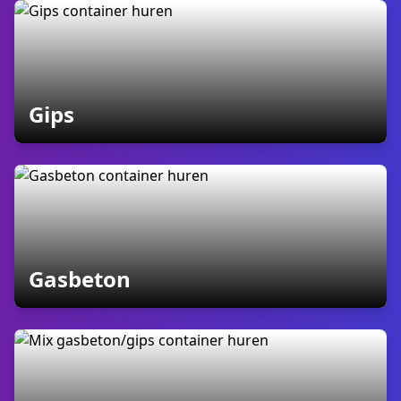
containers
Gips
containers
Gasbeton