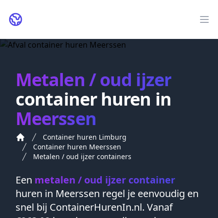
ContainerHurenIn.nl
Op
Metalen / oud ijzer
container huren in
Meerssen
Container huren Limburg
Container huren Meerssen
Metalen / oud ijzer containers
Een
metalen / oud ijzer container
huren in
Meerssen
regel je eenvoudig en
snel bij ContainerHurenIn.nl. Vanaf