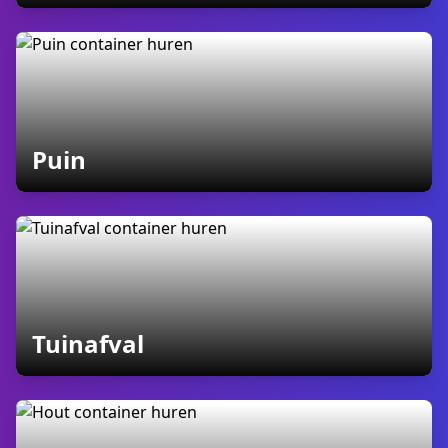
containers
Puin
containers
Tuinafval