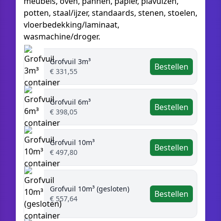
meubels, oven, pannen, papier, plavuizen,
potten, staal/ijzer, standaards, stenen, stoelen,
vloerbedekking/laminaat,
wasmachine/droger.
Grofvuil 3m³
Bestellen
€ 331,55
Grofvuil 6m³
Bestellen
€ 398,05
Grofvuil 10m³
Bestellen
€ 497,80
Grofvuil 10m³ (gesloten)
Bestellen
€ 557,64