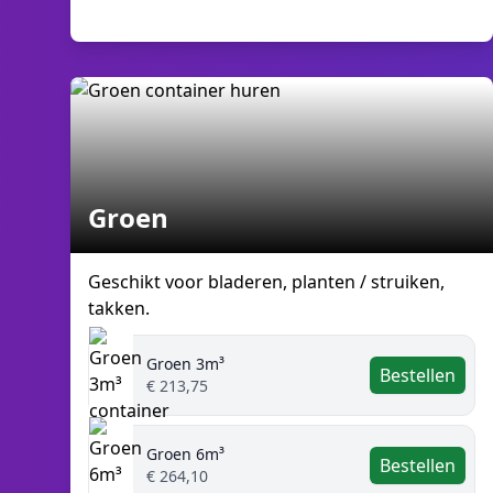
Groen
Geschikt voor bladeren, planten / struiken,
takken.
Groen 3m³
Bestellen
€ 213,75
Groen 6m³
Bestellen
€ 264,10