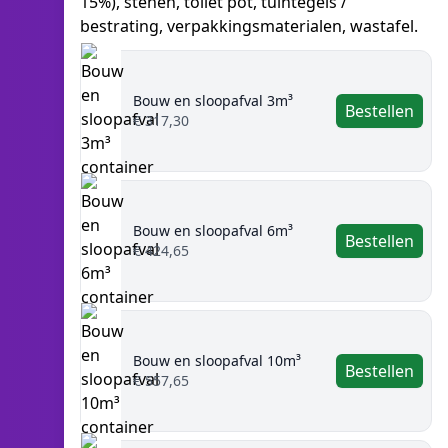
15%), stenen, toilet pot, tuintegels /
bestrating, verpakkingsmaterialen, wastafel.
Bouw en sloopafval 3m³
Bestellen
€ 317,30
Bouw en sloopafval 6m³
Bestellen
€ 424,65
Bouw en sloopafval 10m³
Bestellen
€ 557,65