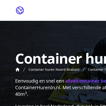
ContainerHurenIn.nl
Container hu
Container huren Noord-Brabant
Container 
Eenvoudig en snel een
afvalcontainer b
ContainerHurenIn.nl. Met verschillende 
3
40m
.