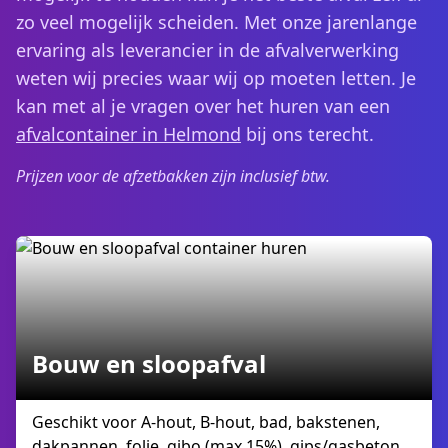
zo veel mogelijk scheiden. Met onze jarenlange
ervaring als leverancier in de afvalverwerking
weten wij precies waar wij op moeten letten. Je
kan met al je vragen over het huren van een
afvalcontainer in Helmond
bij ons terecht.
Prijzen voor de afzetbakken zijn inclusief btw.
Bouw en sloopafval
Geschikt voor A-hout, B-hout, bad, bakstenen,
dakpannen, folie, gibo (max 15%), gips/gasbeton