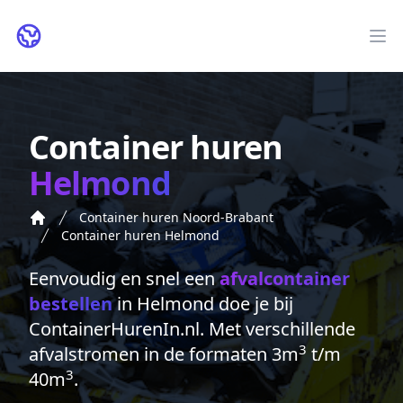
ContainerHurenIn.nl
Op
Container huren
Helmond
Container huren Noord-Brabant
Container huren Helmond
Eenvoudig en snel een
afvalcontainer
bestellen
in Helmond doe je bij
ContainerHurenIn.nl. Met verschillende
3
afvalstromen in de formaten 3m
t/m
3
40m
.