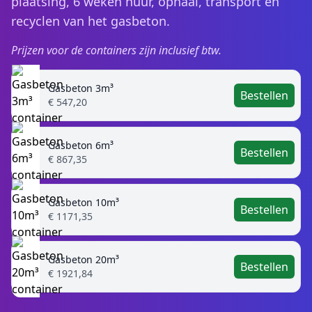
plaatsing, 6 weken huur, ophaal, transport en
recyclen van het gasbeton.
Prijzen voor de containers zijn inclusief btw.
Gasbeton 3m³
Bestellen
€ 547,20
Gasbeton 6m³
Bestellen
€ 867,35
Gasbeton 10m³
Bestellen
€ 1171,35
Gasbeton 20m³
Bestellen
€ 1921,84