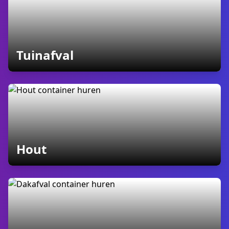
containers
Tuinafval
containers
Hout