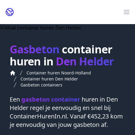
ContainerHurenIn.nl
Op
Gasbeton
container
huren in
Den Helder
Container huren Noord-Holland
Container huren Den Helder
Gasbeton containers
Een
gasbeton container
huren in
Den
Helder
regel je eenvoudig en snel bij
ContainerHurenIn.nl. Vanaf €452,23 kom
je eenvoudig van jouw gasbeton af.