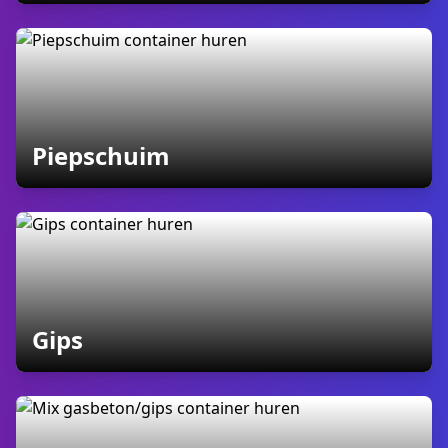
containers
Piepschuim
containers
Gips