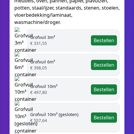
meubels, oven, pannen, papier, plavuizen,
potten, staal/ijzer, standaards, stenen, stoelen,
vloerbedekking/laminaat,
wasmachine/droger.
Grofvuil 3m³
Bestellen
€ 331,55
Grofvuil 6m³
Bestellen
€ 398,05
Grofvuil 10m³
Bestellen
€ 497,80
Grofvuil 10m³ (gesloten)
Bestellen
€ 557,64