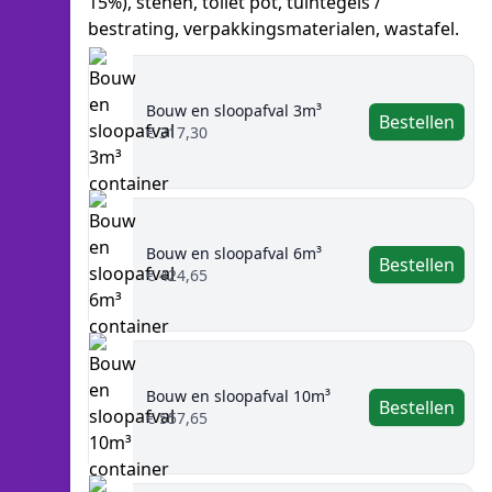
15%), stenen, toilet pot, tuintegels /
bestrating, verpakkingsmaterialen, wastafel.
Bouw en sloopafval 3m³
Bestellen
€ 317,30
Bouw en sloopafval 6m³
Bestellen
€ 424,65
Bouw en sloopafval 10m³
Bestellen
€ 557,65