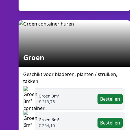
Groen
Geschikt voor bladeren, planten / struiken,
takken.
Groen 3m³
Bestellen
€ 213,75
Groen 6m³
Bestellen
€ 264,10