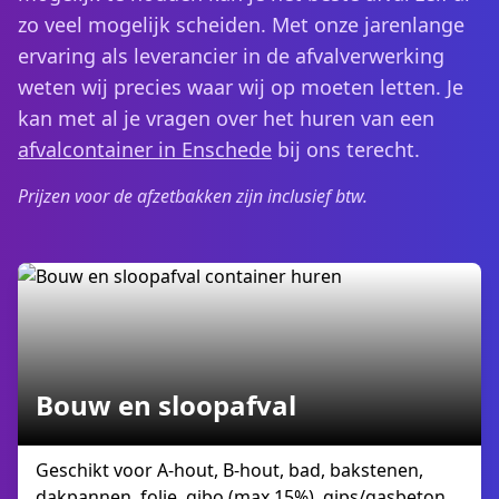
zo veel mogelijk scheiden. Met onze jarenlange
ervaring als leverancier in de afvalverwerking
weten wij precies waar wij op moeten letten. Je
kan met al je vragen over het huren van een
afvalcontainer in Enschede
bij ons terecht.
Prijzen voor de afzetbakken zijn inclusief btw.
Bouw en sloopafval
Geschikt voor A-hout, B-hout, bad, bakstenen,
dakpannen, folie, gibo (max 15%), gips/gasbeton