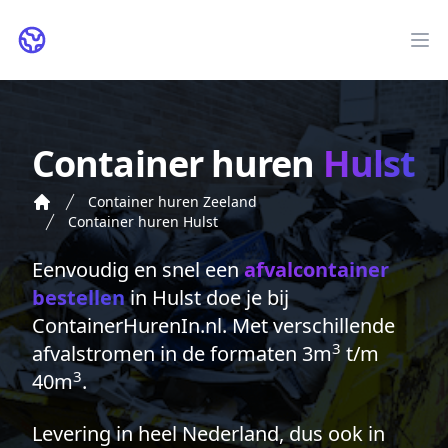
ContainerHurenIn.nl
Op
Container huren
Hulst
Container huren Zeeland
Container huren Hulst
Eenvoudig en snel een
afvalcontainer
bestellen
in Hulst doe je bij
ContainerHurenIn.nl. Met verschillende
3
afvalstromen in de formaten 3m
t/m
3
40m
.
Levering in heel Nederland, dus ook in