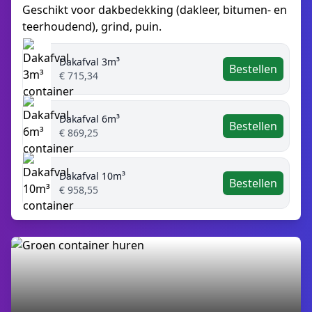
Geschikt voor dakbedekking (dakleer, bitumen- en
teerhoudend), grind, puin.
Dakafval 3m³
Bestellen
€ 715,34
Dakafval 6m³
Bestellen
€ 869,25
Dakafval 10m³
Bestellen
€ 958,55