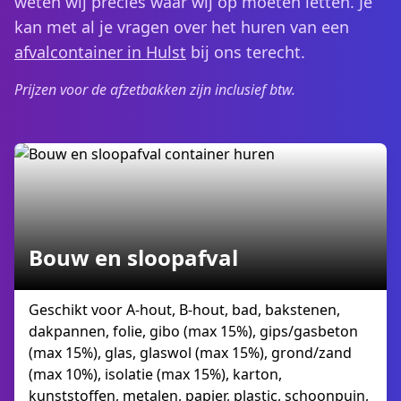
weten wij precies waar wij op moeten letten. Je
kan met al je vragen over het huren van een
afvalcontainer in Hulst
bij ons terecht.
Prijzen voor de afzetbakken zijn inclusief btw.
Bouw en sloopafval
Geschikt voor A-hout, B-hout, bad, bakstenen,
dakpannen, folie, gibo (max 15%), gips/gasbeton
(max 15%), glas, glaswol (max 15%), grond/zand
(max 10%), isolatie (max 15%), karton,
kunststoffen, metalen, papier, plastic, schoonpuin,