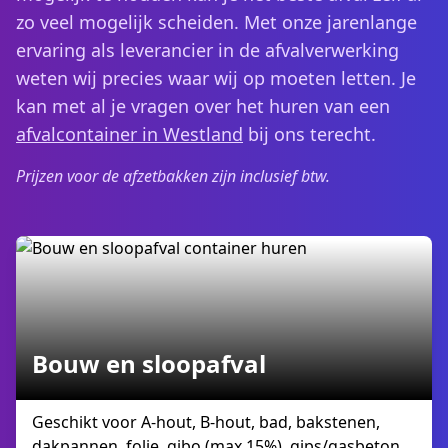
zo veel mogelijk scheiden. Met onze jarenlange
ervaring als leverancier in de afvalverwerking
weten wij precies waar wij op moeten letten. Je
kan met al je vragen over het huren van een
afvalcontainer in Westland
bij ons terecht.
Prijzen voor de afzetbakken zijn inclusief btw.
Bouw en sloopafval
Geschikt voor A-hout, B-hout, bad, bakstenen,
dakpannen, folie, gibo (max 15%), gips/gasbeton