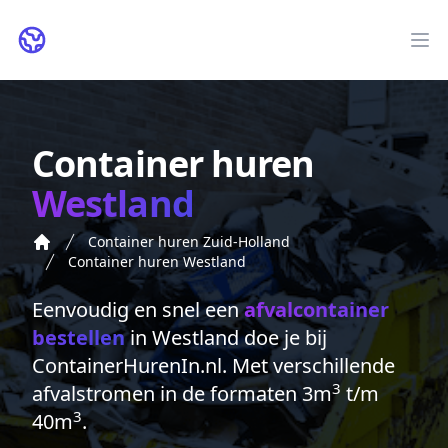
ContainerHurenIn.nl
Op
Container huren
Westland
Container huren Zuid-Holland
Container huren Westland
Eenvoudig en snel een
afvalcontainer
bestellen
in Westland doe je bij
ContainerHurenIn.nl. Met verschillende
3
afvalstromen in de formaten 3m
t/m
3
40m
.