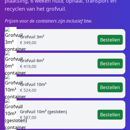
plaatsing, 6 weken huur, ophaal, transport en
recyclen van het grofvuil.
Prijzen voor de containers zijn inclusief btw.
Grofvuil 3m³
Bestellen
€ 349,00
Grofvuil 6m³
Bestellen
€ 419,00
Grofvuil 10m³
Bestellen
€ 524,00
Grofvuil 10m³ (gesloten)
Bestellen
€ 587,00