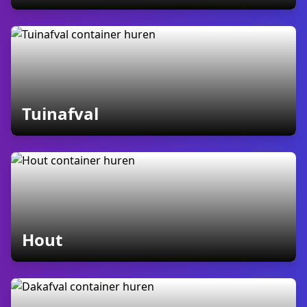
containers
Tuinafval
containers
Hout