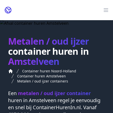
ContainerHurenIn.nl
Op
Metalen / oud ijzer
container huren in
Amstelveen
Container huren Noord-Holland
Container huren Amstelveen
Metalen / oud ijzer containers
Een
metalen / oud ijzer container
huren in
Amstelveen
regel je eenvoudig
en snel bij ContainerHurenIn.nl. Vanaf