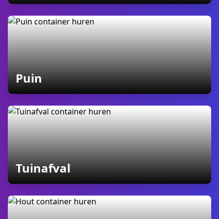
containers
Puin
containers
Tuinafval