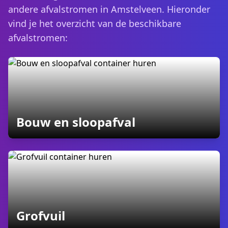
andere afvalstromen in Amstelveen. Hieronder
vind je het overzicht van de beschikbare
afvalstromen:
containers
Bouw en sloopafval
containers
Grofvuil