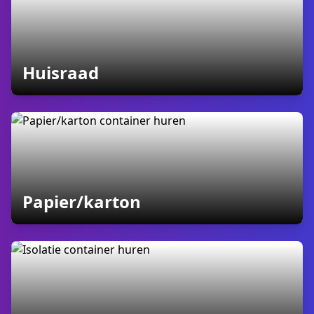
containers
Huisraad
containers
Papier/karton