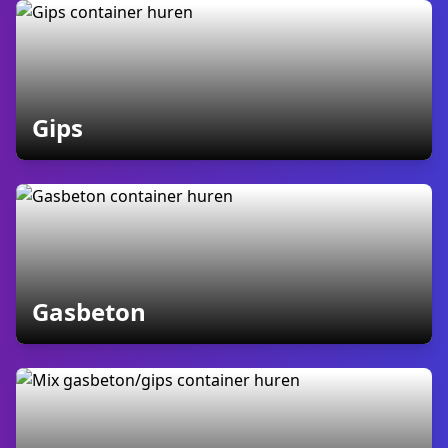
containers
Gips
containers
Gasbeton