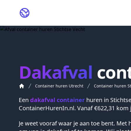
ContainerHurenIn.nl
Dakafval
cont
Container huren Utrecht
Container huren St
Een
dakafval container
huren in
Stichts
ContainerHurenIn.nl. Vanaf €622,31 kom j
Je weet vooraf waar je aan toe bent. Met he