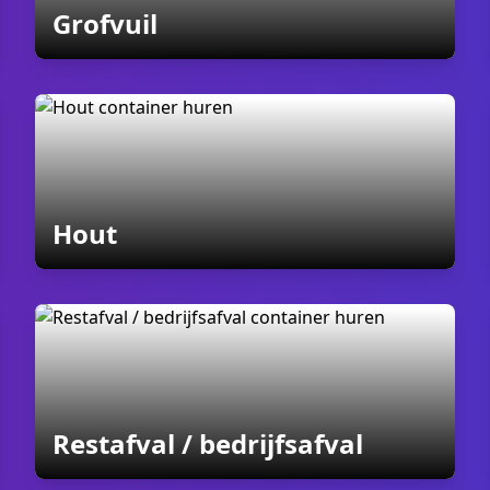
containers
Grofvuil
containers
Hout
container
Restafval / bedrijfsafval