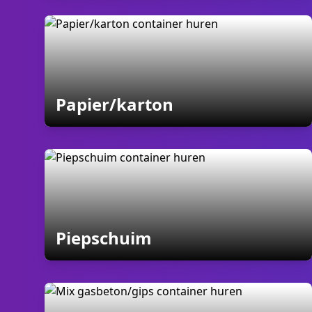
containers
Papier/karton
containers
Piepschuim