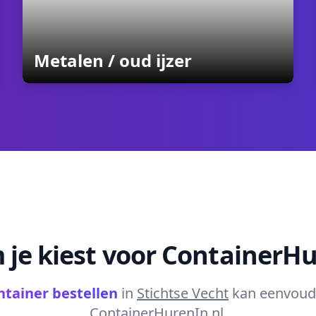
containers
Metalen / oud ijzer
je kiest voor ContainerHu
ntainer bestellen
in
Stichtse Vecht
kan eenvoudi
ContainerHurenIn.nl.