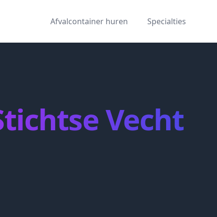
Afvalcontainer huren
Specialties
Stichtse Vecht