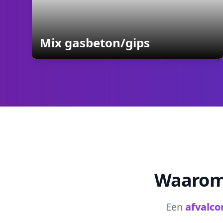
containers
Mix gasbeton/gips
Waarom 
Een
afvalco