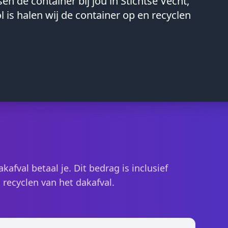
en de container bij jou in Stichtse Vecht,
vol is halen wij de container op en recyclen
afval betaal je. Dit bedrag is inclusief
 recyclen van het dakafval.