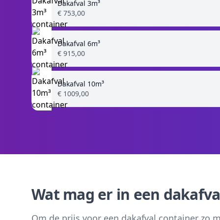
Dakafval 3m³
€ 753,00
Dakafval 6m³
€ 915,00
Dakafval 10m³
€ 1009,00
Wat mag er in een dakafva
Om de prijs voor een dakafval container zo m