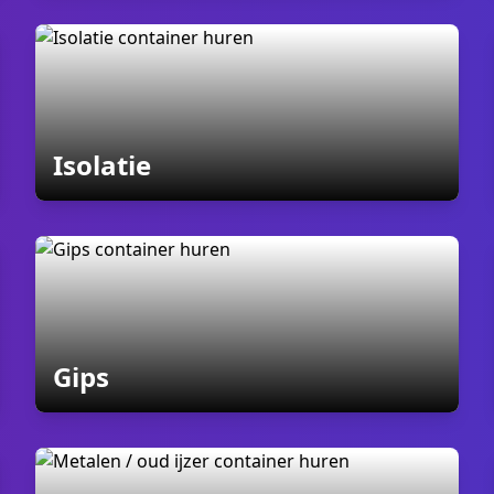
containers
Isolatie
containers
Gips