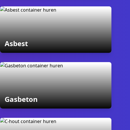
containers
Asbest
containers
Gasbeton