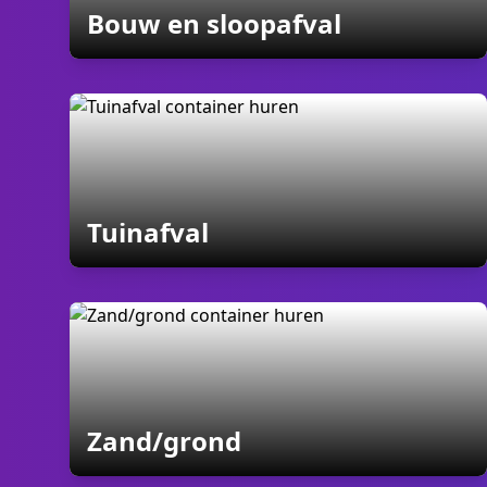
containers
Bouw en sloopafval
containers
Tuinafval
containers
Zand/grond