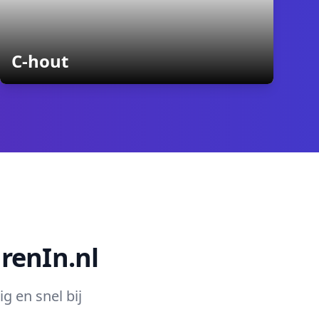
containers
C-hout
renIn.nl
g en snel bij