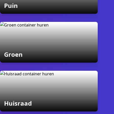
containers
Puin
containers
Groen
s
containers
Huisraad