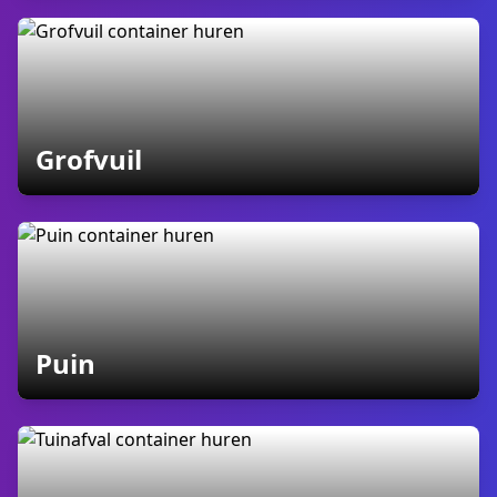
containers
Grofvuil
containers
Puin