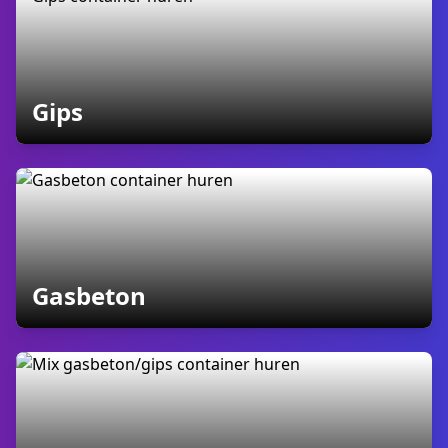
containers
Gips
containers
Gasbeton