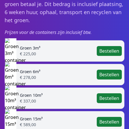
groen betaal je. Dit bedrag is inclusief plaatsing,
6 weken huur, ophaal, transport en recyclen van
het groen.
Prijzen voor de containers zijn inclusief btw.
Groen 3m³
Bestellen
€ 225,00
Groen 6m³
Bestellen
€ 278,00
Groen 10m³
Bestellen
€ 337,00
Groen 15m³
Bestellen
€ 589,00