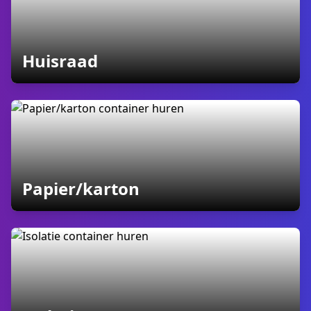
containers
Huisraad
containers
Papier/karton