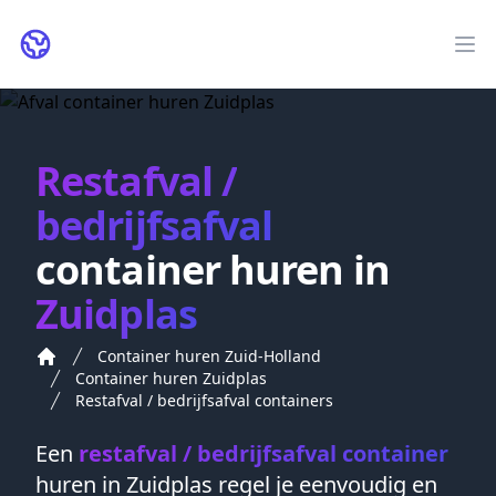
ContainerHurenIn.nl
Op
Restafval /
bedrijfsafval
container huren in
Zuidplas
Container huren Zuid-Holland
Container huren Zuidplas
Restafval / bedrijfsafval containers
Een
restafval / bedrijfsafval container
huren in
Zuidplas
regel je eenvoudig en