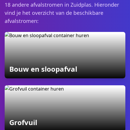
18 andere afvalstromen in Zuidplas. Hieronder
vind je het overzicht van de beschikbare
afvalstromen:
containers
Bouw en sloopafval
containers
Grofvuil