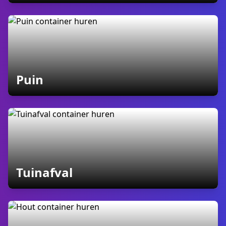
containers
Puin
containers
Tuinafval